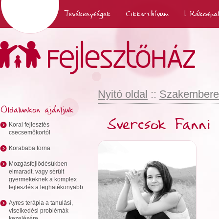
Nyitó oldal
Tevékenységek
Cikkarchívum
| Rákospa
Nyitó oldal
::
Szakembere
Oldalunkon ajánljuk
Svercsok Fanni
Korai fejlesztés
csecsemőkortól
Korababa torna
Mozgásfejlődésükben
elmaradt, vagy sérült
gyermekeknek a komplex
fejlesztés a leghatékonyabb
Ayres terápia a tanulási,
viselkedési problémák
kezelésére