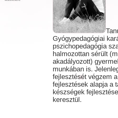
Tan
Gyógypedagógiai kar
pszichopedagógia sza
halmozottan sérült (mo
akadályozott) gyermek
munkában is. Jelenle
fejlesztését végzem a
fejlesztések alapja a
készségek fejlesztés
keresztül.