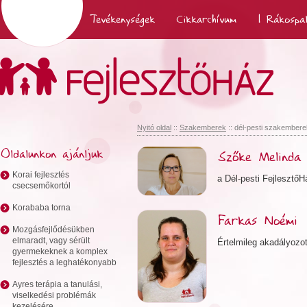
Nyitó oldal
Tevékenységek
Cikkarchívum
| Rákospa
Nyitó oldal
::
Szakemberek
:: dél-pesti szakembere
Oldalunkon ajánljuk
Szőke Melinda
Korai fejlesztés
a Dél-pesti Fejlesztő
csecsemőkortól
Korababa torna
Farkas Noémi
Mozgásfejlődésükben
elmaradt, vagy sérült
Értelmileg akadályoz
gyermekeknek a komplex
fejlesztés a leghatékonyabb
Ayres terápia a tanulási,
viselkedési problémák
kezelésére