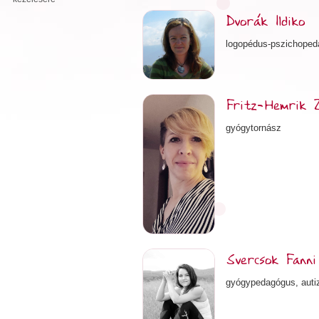
Dvorák Ildiko
logopédus-pszichoped
Fritz-Hemrik 
gyógytornász
Svercsok Fanni
gyógypedagógus, auti